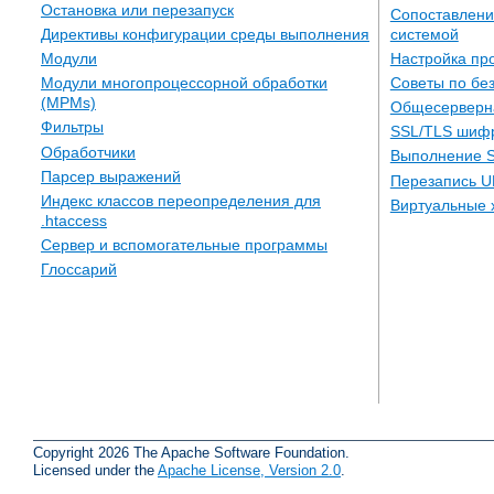
Остановка или перезапуск
Сопоставлени
системой
Директивы конфигурации среды выполнения
Настройка пр
Модули
Советы по бе
Модули многопроцессорной обработки
(MPMs)
Общесерверн
Фильтры
SSL/TLS шиф
Обработчики
Выполнение S
Парсер выражений
Перезапись U
Индекс классов переопределения для
Виртуальные 
.htaccess
Сервер и вспомогательные программы
Глоссарий
Copyright 2026 The Apache Software Foundation.
Licensed under the
Apache License, Version 2.0
.