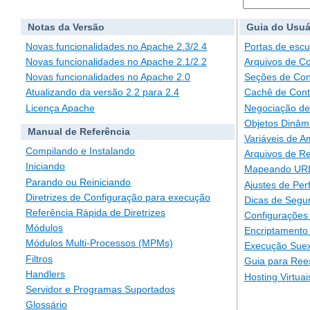
Notas da Versão
Guia do Usuá
Novas funcionalidades no Apache 2.3/2.4
Portas de escu
Novas funcionalidades no Apache 2.1/2.2
Arquivos de C
Novas funcionalidades no Apache 2.0
Seções de Con
Atualizando da versão 2.2 para 2.4
Cachê de Con
Licença Apache
Negociação de
Objetos Dinâm
Manual de Referência
Variáveis de A
Compilando e Instalando
Arquivos de Re
Iniciando
Mapeando URLs
Parando ou Reiniciando
Ajustes de Pe
Diretrizes de Configuração para execução
Dicas de Segu
Referência Rápida de Diretrizes
Configurações 
Módulos
Encriptamento
Módulos Multi-Processos (MPMs)
Execução Suex
Filtros
Guia para Ree
Handlers
Hosting Virtuai
Servidor e Programas Suportados
Glossário