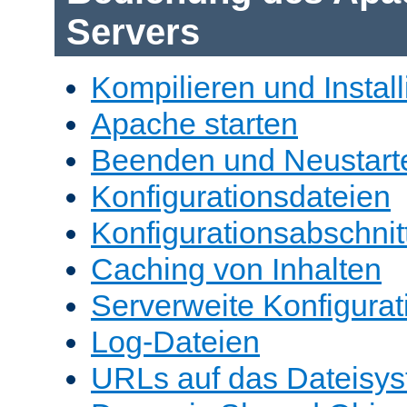
Servers
Kompilieren und Install
Apache starten
Beenden und Neustart
Konfigurationsdateien
Konfigurationsabschnit
Caching von Inhalten
Serverweite Konfigurat
Log-Dateien
URLs auf das Dateisys