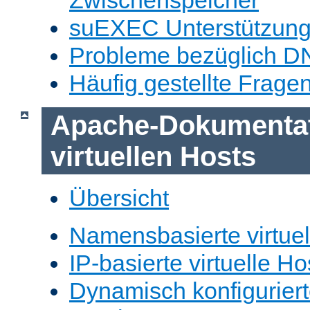
Zwischenspeicher
suEXEC Unterstützun
Probleme bezüglich D
Häufig gestellte Frage
Apache-Dokumentat
virtuellen Hosts
Übersicht
Namensbasierte virtuel
IP-basierte virtuelle Ho
Dynamisch konfiguriert