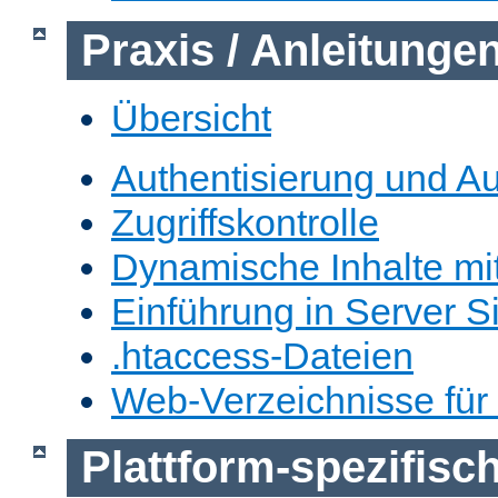
Praxis / Anleitunge
Übersicht
Authentisierung und Au
Zugriffskontrolle
Dynamische Inhalte mi
Einführung in Server S
.htaccess-Dateien
Web-Verzeichnisse für
Plattform-spezifis