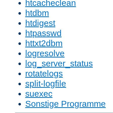
htcacheclean
htdbm
htdigest
htpasswd
httxt2dbm
logresolve
log_server_status
rotatelogs
split-logfile
suexec
Sonstige Programme