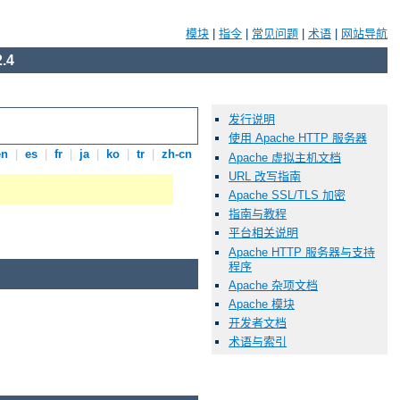
模块
|
指令
|
常见问题
|
术语
|
网站导航
.4
发行说明
使用 Apache HTTP 服务器
en
|
es
|
fr
|
ja
|
ko
|
tr
|
zh-cn
Apache 虚拟主机文档
URL 改写指南
Apache SSL/TLS 加密
指南与教程
平台相关说明
Apache HTTP 服务器与支持
程序
Apache 杂项文档
Apache 模块
开发者文档
术语与索引