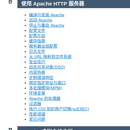
使用 Apache HTTP 服务器
编译与安装 Apache
启动 Apache
停止与重启 Apache
配置文件
配置片段
缓存指南
服务器全局配置
日志文件
从 URL 映射到文件系统
安全技巧
动态共享对象(DSO)
内容协商
定制错误响应
绑定指定地址与端口
多处理模块(MPM)
环境变量
Apache 的处理器
过滤器
执行 CGI 前的用户切换(suEXEC)
性能调谐
常见问题