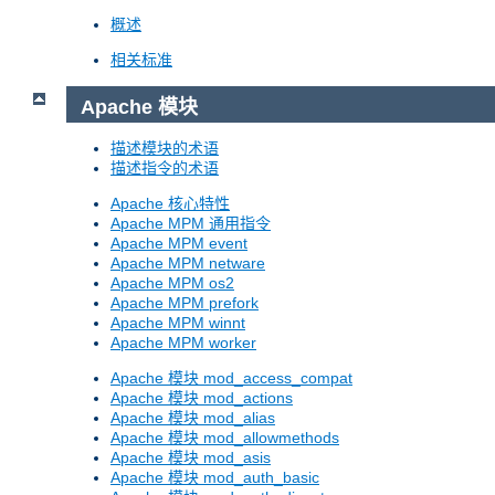
概述
相关标准
Apache 模块
描述模块的术语
描述指令的术语
Apache 核心特性
Apache MPM 通用指令
Apache MPM event
Apache MPM netware
Apache MPM os2
Apache MPM prefork
Apache MPM winnt
Apache MPM worker
Apache 模块 mod_access_compat
Apache 模块 mod_actions
Apache 模块 mod_alias
Apache 模块 mod_allowmethods
Apache 模块 mod_asis
Apache 模块 mod_auth_basic