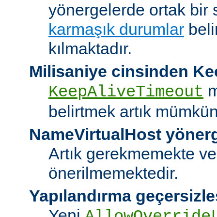
yönergelerde ortak bir 
karmaşık durumlar
bel
kılmaktadır.
Milisaniye cinsinden K
m
KeepAliveTimeout
belirtmek artık mümkün
NameVirtualHost yöner
Artık gerekmemekte ve
önerilmemektedir.
Yapılandırma geçersizle
Yeni
AllowOverride