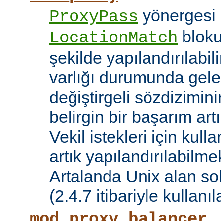
yönergesi 
ProxyPass
bloku
LocationMatch
şekilde yapılandırılabil
varlığı durumunda gele
değiştirgeli sözdizimin
belirgin bir başarım artı
Vekil istekleri için kul
artık yapılandırılabilmek
Artalanda Unix alan sok
(2.4.7 itibariyle kullanıla
mod_proxy_balancer