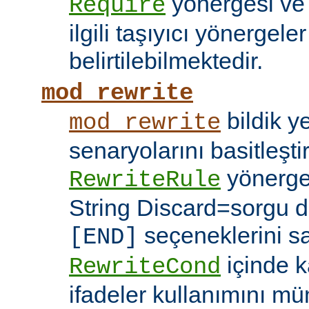
yönergesi v
Require
ilgili taşıyıcı yönergele
belirtilebilmektedir.
mod_rewrite
bildik 
mod_rewrite
senaryolarını basitleşti
yönerg
RewriteRule
String Discard=sorgu diz
seçeneklerini s
[END]
içinde k
RewriteCond
ifadeler kullanımını mü