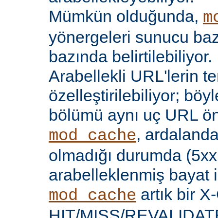
Mümkün olduğunda,
m
yönergeleri sunucu bazı
bazında belirtilebiliyor.
Arabellekli URL'lerin t
özelleştirilebiliyor; böy
bölümü aynı uç URL öne
, ardalanda
mod_cache
olmadığı durumda (5xx 
arabelleklenmiş bayat iç
artık bir X
mod_cache
HIT/MISS/REVALIDATE y