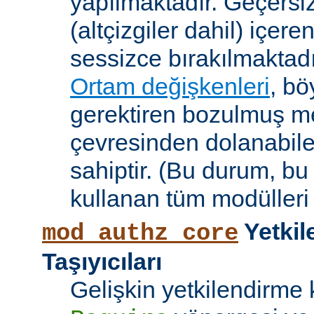
yapılmaktadır. Geçersiz
(altçizgiler dahil) içeren
sessizce bırakılmaktadı
Ortam değişkenleri
, bö
gerektiren bozulmuş me
çevresinden dolanabile
sahiptir. (Bu durum, bu
kullanan tüm modülleri e
Yetkil
mod_authz_core
Taşıyıcıları
Gelişkin yetkilendirme k