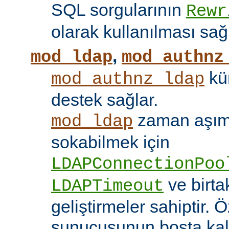
SQL sorgularının
Rewr
olarak kullanılması sağ
,
mod_ldap
mod_authnz
kü
mod_authnz_ldap
destek sağlar.
zaman aşıml
mod_ldap
sokabilmek için
LDAPConnectionPoo
ve birt
LDAPTimeout
geliştirmeler sahiptir. 
sunucusunun boşta kalm