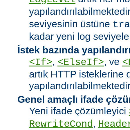
yapılandırılabilmektedi
seviyesinin üstüne
tra
kadar yeni log seviyeler
İstek bazında yapılandı
,
, ve
<If>
<ElseIf>
<
artık HTTP isteklerine 
yapılandırılabilmektedir
Genel amaçlı ifade çözü
Yeni ifade çözümleyici
,
RewriteCond
Heade