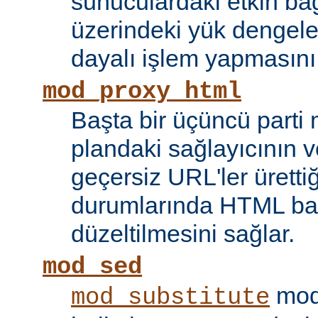
sunuculardaki etkin bağ
üzerindeki yük dengele
dayalı işlem yapmasını
mod_proxy_html
Başta bir üçüncü parti
plandaki sağlayıcının ve
geçersiz URL'ler ürettiği
durumlarında HTML bağ
düzeltilmesini sağlar.
mod_sed
modü
mod_substitute