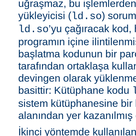
uğraşmaz, bu işlemlerde
yükleyicisi (
) sorum
ld.so
’yu çağıracak kod, he
ld.so
programın içine ilintilenm
başlatma kodunun bir parç
tarafından ortaklaşa kulla
devingen olarak yüklenme
basittir: Kütüphane kodu
sistem kütüphanesine bir 
alanından yer kazanılmış 
İkinci yöntemde kullanıla