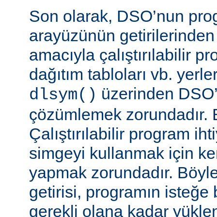
Son olarak, DSO’nun pr
arayüzünün getirilerinde
amacıyla çalıştırılabilir 
dağıtım tabloları vb. yerl
üzerinden DSO’d
dlsym()
çözümlemek zorundadır. B
Çalıştırılabilir program i
simgeyi kullanmak için k
yapmak zorundadır. Böyl
getirisi, programın isteğe 
gerekli olana kadar yükl