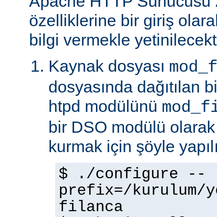
Apache HTTP Sunucusu 
özelliklerine bir giriş ola
bilgi vermekle yetinilecekti
Kaynak dosyası
mod_
dosyasında dağıtılan b
htpd modülünü
mod_f
bir DSO modülü olarak
kurmak için şöyle yapılı
$ ./configure --
prefix=/kurulum/y
filanca