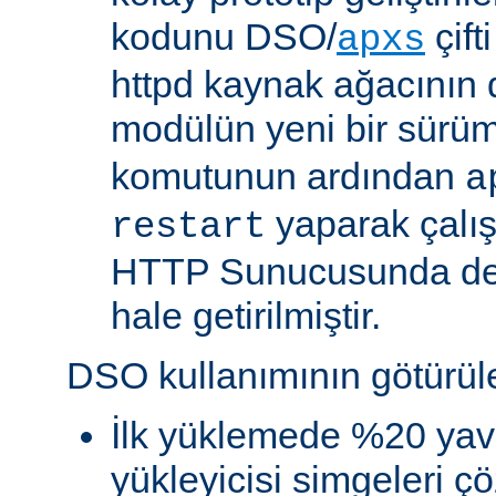
kodunu DSO/
çift
apxs
httpd kaynak ağacının 
modülün yeni bir sürü
komutunun ardından
a
yaparak çalı
restart
HTTP Sunucusunda de
hale getirilmiştir.
DSO kullanımının götürüler
İlk yüklemede %20 yav
yükleyicisi simgeleri