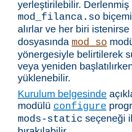
yerleştirilebilir. Derlenmi
biçemi
mod_filanca.so
alırlar ve her biri istenirse
dosyasında
modü
mod_so
yönergesiyle belirtilerek 
veya yeniden başlatılırk
yüklenebilir.
Kurulum belgesinde
açıkl
modülü
prog
configure
seçeneği i
mods-static
bırakılabilir.