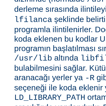
derleme sırasında ilintil
şeklinde belirtil
lfilanca
programla ilintilenirler. Do
koda eklenen bu kodlar Un
programın başlatılması s
altında
/usr/lib
libfi
bulabilmesini sağlar. Küt
aranacağı yerler ya
gibi
-R
seçeneği ile koda eklenir 
ortam
LD_LIBRARY_PATH