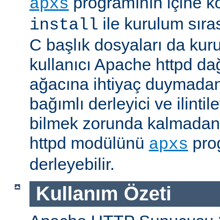
programının içine k
apxs
ile kurulum sır
install
C başlık dosyaları da kur
kullanıcı Apache httpd da
ağacına ihtiyaç duymadan
bağımlı derleyici ve ilintil
bilmek zorunda kalmadan 
httpd modülünü
prog
apxs
derleyebilir.
Kullanım Özeti