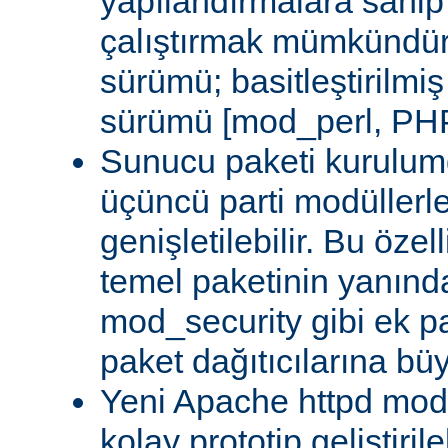
yapılandırmalara sahi
çalıştırmak mümkündür
sürümü; basitleştirilmi
sürümü [mod_perl, PHP
Sunucu paketi kurulum
üçüncü parti modüllerl
genişletilebilir. Bu özel
temel paketinin yanın
mod_security gibi ek pa
paket dağıtıcılarına bü
Yeni Apache httpd modü
kolay prototip geliştiri