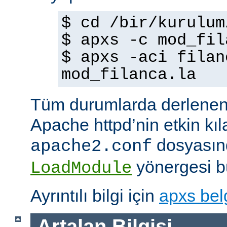
$ cd /bir/kurulum
$ apxs -c mod_fil
$ apxs -aci filan
mod_filanca.la
Tüm durumlarda derlenen
Apache httpd’nin etkin kıl
dosyasınd
apache2.conf
yönergesi bu
LoadModule
Ayrıntılı bilgi için
apxs bel
Artalan Bilgisi