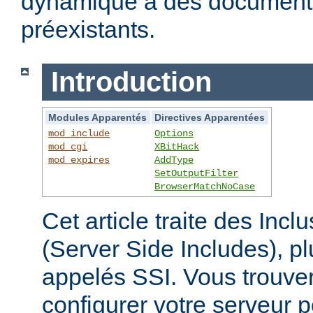
dynamique à des documen
préexistants.
Introduction
Modules Apparentés
Directives Apparentées
mod_include
Options
mod_cgi
XBitHack
mod_expires
AddType
SetOutputFilter
BrowserMatchNoCase
Cet article traite des Inc
(Server Side Includes),
appelés SSI. Vous trouver
configurer votre serveur p