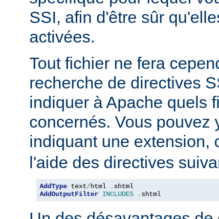
SSI, afin d'être sûr qu'ell
activées.
Tout fichier ne fera cepen
recherche de directives 
indiquer à Apache quels f
concernés. Vous pouvez y
indiquant une extension
l'aide des directives suiva
AddType
 text
/
html 
.
AddOutputFilter
INCLUDES
.
shtml
Un des désavantages de 