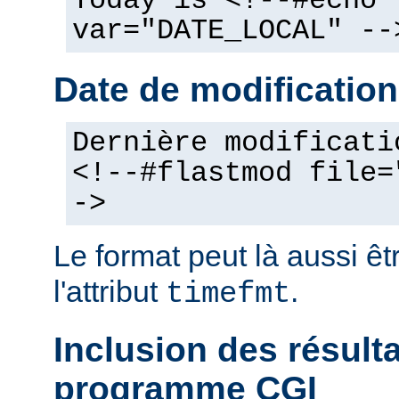
Today is <!--#echo
var="DATE_LOCAL" --
Date de modification
Dernière modificati
<!--#flastmod file=
->
Le format peut là aussi êt
l'attribut
.
timefmt
Inclusion des résult
programme CGI