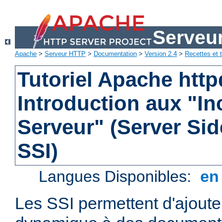
Serveu
Apache
>
Serveur HTTP
>
Documentation
>
Version 2.4
>
Recettes et t
Tutoriel Apache http
Introduction aux "In
Serveur" (Server Sid
SSI)
Langues Disponibles:
e
Les SSI permettent d'ajout