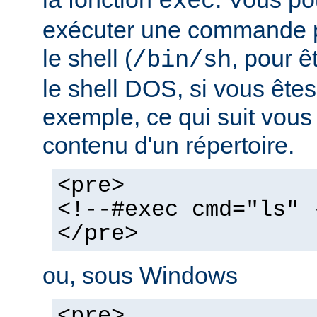
exec
exécuter une commande pa
le shell (
, pour ê
/bin/sh
le shell DOS, si vous ête
exemple, ce qui suit vous 
contenu d'un répertoire.
<pre>
<!--#exec cmd="ls" 
</pre>
ou, sous Windows
<pre>