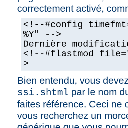
correctement activé, comm
<!--#config timefmt
%Y" -->
Dernière modificati
<!--#flastmod file=
>
Bien entendu, vous deve
par le nom du
ssi.shtml
faites référence. Ceci ne 
vous recherchez un morc
générique que vous pourr