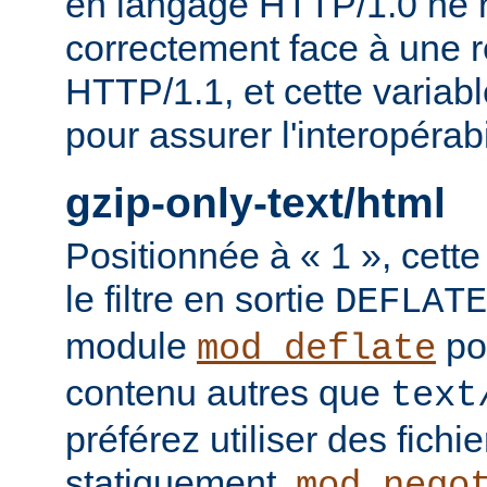
en langage HTTP/1.0 ne 
correctement face à une 
HTTP/1.1, et cette variable
pour assurer l'interopérab
gzip-only-text/html
Positionnée à « 1 », cette
le filtre en sortie
DEFLATE
module
po
mod_deflate
contenu autres que
text
préférez utiliser des fich
statiquement,
mod_nego