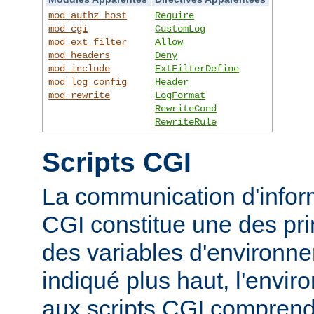
mod_authz_host
Require
mod_cgi
CustomLog
mod_ext_filter
Allow
mod_headers
Deny
mod_include
ExtFilterDefine
mod_log_config
Header
mod_rewrite
LogFormat
RewriteCond
RewriteRule
Scripts CGI
La communication d'inform
CGI constitue une des prin
des variables d'environ
indiqué plus haut, l'envi
aux scripts CGI compren