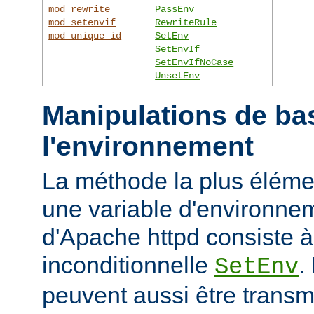
mod_rewrite
PassEnv
mod_setenvif
RewriteRule
mod_unique_id
SetEnv
SetEnvIf
SetEnvIfNoCase
UnsetEnv
Manipulations de ba
l'environnement
La méthode la plus élémen
une variable d'environne
d'Apache httpd consiste à u
inconditionnelle
.
SetEnv
peuvent aussi être trans