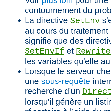
Voir
plus loin
pour une 
contournement du pro
La directive
s'
SetEnv
au cours du traitement 
signifie que des directi
et
SetEnvIf
Rewrite
les variables qu'elle au
Lorsque le serveur che
une
sous-requête
inter
recherche d'un
Direc
lorsqu'il génère un list