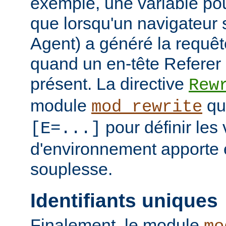
exemple, une variable pour
que lorsqu'un navigateur 
Agent) a généré la requê
quand un en-tête Referer p
présent. La directive
Rew
module
qui
mod_rewrite
pour définir les 
[E=...]
d'environnement apporte 
souplesse.
Identifiants uniques
Finalement, le module