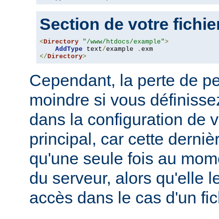
Section de votre fichi
<
Directory
"/www/htdocs/example"
>
AddType
 text
/
example 
.
</
Directory
>
Cependant, la perte de p
moindre si vous définissez
dans la configuration de v
principal, car cette derni
qu'une seule fois au mo
du serveur, alors qu'elle 
accès dans le cas d'un fi