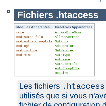
Fichiers .htaccess
Modules Apparentés
Directives Apparentées
core
AccessFileName
mod_authn_file
AllowOverride
mod_authz_groupfile
Options
mod_cgi
AddHandler
mod_include
SetHandler
mod_mime
AuthType
AuthName
AuthUserFile
AuthGroupFile
Require
Les fichiers
.htaccess
utilisés que si vous n'a
fichier de configuration 