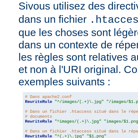
Sivous utilisez des direct
dans un fichier
.htacce
que les choses sont légèr
dans un contexte de répert
les règles sont relatives a
et non à l'URI original. C
exemples suivants :
# Dans apache2.conf
RewriteRule
"^/images/(.+)\.jpg"
"/images/$1.
# Dans un fichier .htaccess situé dans le rép
# documents
RewriteRule
"^images/(.+)\.jpg"
"images/$1.pn
# Dans un fichier .htaccess situé dans le rép
RewriteRule
"^(.+)\.jpg"
"$1.png"