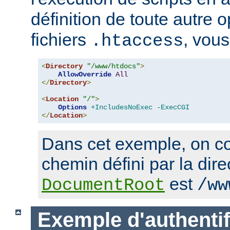
définition de toute autre 
fichiers
, vous
.htaccess
<
Directory
"/www/htdocs"
>
AllowOverride
All
</
Directory
>
<
Location
"/"
>
Options
+IncludesNoExec
-ExecCGI
</
Location
>
Dans cet exemple, on co
chemin défini par la dire
est
DocumentRoot
/ww
Exemple d'authentif