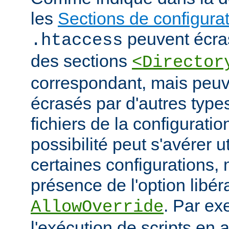
les
Sections de configura
peuvent écras
.htaccess
des sections
<Director
correspondant, mais peu
écrasés par d'autres type
fichiers de la configuratio
possibilité peut s'avérer u
certaines configurations
présence de l'option libér
. Par ex
AllowOverride
l'exécution de scripts en a