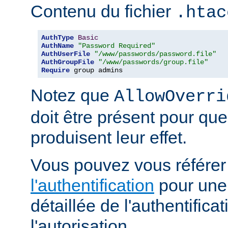
Contenu du fichier
.htac
AuthType
Basic
AuthName
"Password Required"
AuthUserFile
"/www/passwords/password.file"
AuthGroupFile
"/www/passwords/group.file"
Require
 group admins
Notez que
AllowOverri
doit être présent pour que
produisent leur effet.
Vous pouvez vous référe
l'authentification
pour une 
détaillée de l'authentificat
l'autorisation.