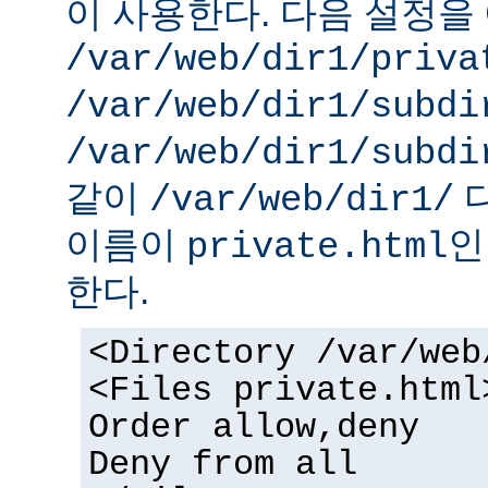
이 사용한다. 다음 설정을 
/var/web/dir1/priva
/var/web/dir1/subdi
/var/web/dir1/subdi
같이
디
/var/web/dir1/
이름이
인
private.html
한다.
<Directory /var/web
<Files private.html
Order allow,deny
Deny from all