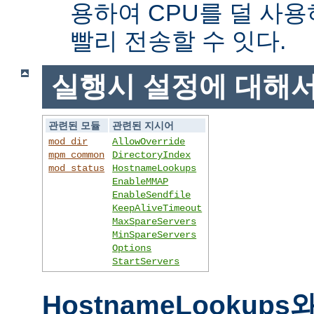
용하여 CPU를 덜 사용
빨리 전송할 수 잇다.
실행시 설정에 대해
관련된 모듈
관련된 지시어
mod_dir
AllowOverride
mpm_common
DirectoryIndex
mod_status
HostnameLookups
EnableMMAP
EnableSendfile
KeepAliveTimeout
MaxSpareServers
MinSpareServers
Options
StartServers
HostnameLookups