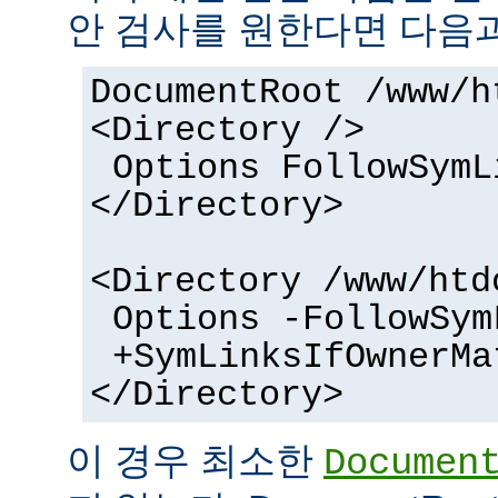
안 검사를 원한다면 다음과
DocumentRoot /www/h
<Directory />
Options FollowSymL
</Directory>
<Directory /www/htd
Options -FollowSym
+SymLinksIfOwnerMa
</Directory>
이 경우 최소한
Documen