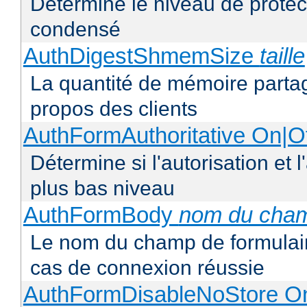
Détermine le niveau de protect
condensé
AuthDigestShmemSize
taille
La quantité de mémoire partag
propos des clients
AuthFormAuthoritative On|Of
Détermine si l'autorisation et 
plus bas niveau
AuthFormBody
nom du cha
Le nom du champ de formulaire
cas de connexion réussie
AuthFormDisableNoStore On