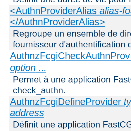
<AuthnProviderAlias
alias-f
</AuthnProviderAlias>
Regroupe un ensemble de direc
fournisseur d'authentification d
AuthnzFcgiCheckAuthnProv
option
...
Permet à une application FastC
check_authn.
AuthnzFcgiDefineProvider
t
address
Définit une application FastCG