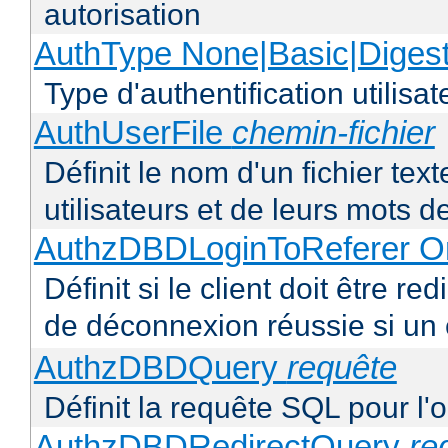
autorisation
AuthType None|Basic|Diges
Type d'authentification utilisat
AuthUserFile
chemin-fichier
Définit le nom d'un fichier text
utilisateurs et de leurs mots 
AuthzDBDLoginToReferer O
Définit si le client doit être 
de déconnexion réussie si un
AuthzDBDQuery
requête
Définit la requête SQL pour l'
AuthzDBDRedirectQuery
re