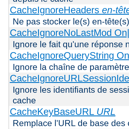
CacheIgnoreHeaders
en-têt
Ne pas stocker le(s) en-tête(s)
CacheIgnoreNoLastMod On|
Ignore le fait qu'une réponse 
CacheIgnoreQueryString On
Ignore la chaîne de paramètre
CacheIgnoreURLSessionIden
Ignore les identifiants de ses
cache
CacheKeyBaseURL
URL
Remplace l'URL de base des 