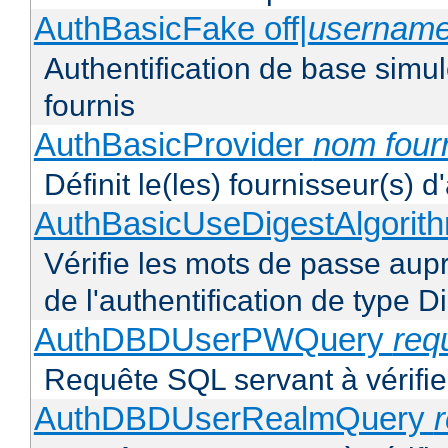
AuthBasicFake off|
usernam
Authentification de base simul
fournis
AuthBasicProvider
nom four
Définit le(les) fournisseur(s) 
AuthBasicUseDigestAlgorit
Vérifie les mots de passe aupr
de l'authentification de type D
AuthDBDUserPWQuery
req
Requête SQL servant à vérifier
AuthDBDUserRealmQuery