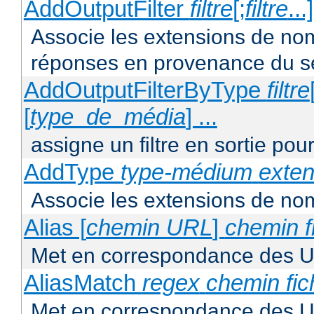
AddOutputFilter
filtre
[;
filtre
...
Associe les extensions de noms 
réponses en provenance du s
AddOutputFilterByType
filtre
[
type_de_média
] ...
assigne un filtre en sortie pou
AddType
type-médium
exten
Associe les extensions de nom
Alias [
chemin URL
]
chemin f
Met en correspondance des U
AliasMatch
regex
chemin fic
Met en correspondance des UR