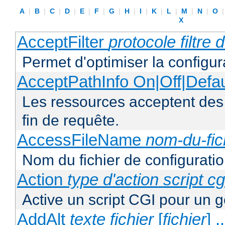
A
|
B
|
C
|
D
|
E
|
F
|
G
|
H
|
I
|
K
|
L
|
M
|
N
|
O
X
AcceptFilter
protocole
filtre
Permet d'optimiser la configur
AcceptPathInfo On|Off|Defau
Les ressources acceptent des
fin de requête.
AccessFileName
nom-du-fic
Nom du fichier de configuratio
Action
type d'action
script cg
Active un script CGI pour un g
AddAlt
texte
fichier
[
fichier
] ..