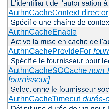
L'identifiant de l'autorisation 
AuthnCacheContext director
Spécifie une chaîne de context
AuthnCacheEnable
Active la mise en cache de l'au
AuthnCacheProvideFor
four
Spécifie le fournisseur pour l
AuthnCacheSOCache
nom-f
fournisseur]
Sélectionne le fournisseur soca
AuthnCacheTimeout
durée-d
Définit une durée de vie pour