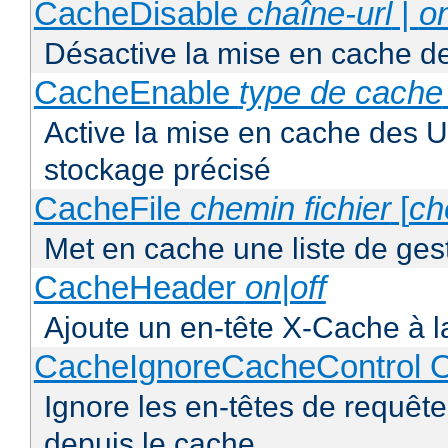
CacheDisable
chaîne-url
|
o
Désactive la mise en cache d
CacheEnable
type de cache
Active la mise en cache des UR
stockage précisé
CacheFile
chemin fichier
[
ch
Met en cache une liste de ges
CacheHeader
on|off
Ajoute un en-tête X-Cache à l
CacheIgnoreCacheControl O
Ignore les en-têtes de requête
depuis le cache