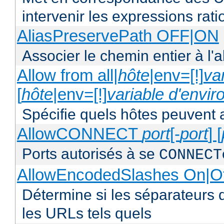
intervenir les expressions rati
AliasPreservePath OFF|ON
Associer le chemin entier à l'a
Allow from all|
hôte
|env=[!]
va
[
hôte
|env=[!]
variable d'envi
Spécifie quels hôtes peuvent 
AllowCONNECT
port
[-
port
] [
Ports autorisés à se
CONNECT
AllowEncodedSlashes On|O
Détermine si les séparateurs 
les URLs tels quels