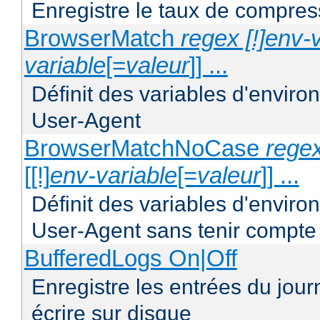
Enregistre le taux de compres
BrowserMatch
regex [!]env-
variable
[=
valeur
]] ...
Définit des variables d'envir
User-Agent
BrowserMatchNoCase
regex
[[!]
env-variable
[=
valeur
]] ...
Définit des variables d'envir
User-Agent sans tenir compte
BufferedLogs On|Off
Enregistre les entrées du jou
écrire sur disque