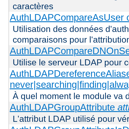
caractères
AuthLDAPCompareAsUser o
Utilisation des données d'authen
comparaisons pour l'attributio
AuthLDAPCompareDNOnServ
Utilise le serveur LDAP pour
AuthLDAPDereferenceAlias
never|searching|finding|alw
À quel moment le module va dé
AuthLDAPGroupAttribute
att
L'attribut LDAP utilisé pour vé