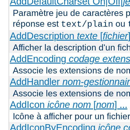
AddDefaultCharset On|Off|
j
Paramètre jeu de caractères p
réponse est
ou
text/plain
AddDescription
texte
[
fichier
Afficher la description d'un fic
AddEncoding
codage
extens
Associe les extensions de nom
AddHandler
nom-gestionnai
Associe les extensions de nom
AddIcon
icône
nom
[
nom
] ...
Icône à afficher pour un fichi
AddIconByEncoding
icône
c