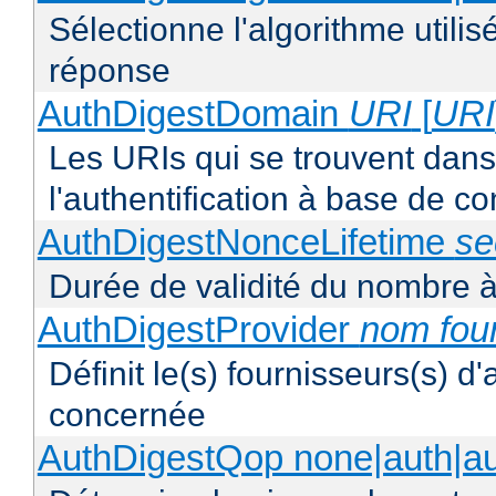
Sélectionne l'algorithme utilis
réponse
AuthDigestDomain
URI
[
URI
Les URIs qui se trouvent dan
l'authentification à base de 
AuthDigestNonceLifetime
se
Durée de validité du nombre à
AuthDigestProvider
nom fou
Définit le(s) fournisseurs(s) d
concernée
AuthDigestQop none|auth|auth