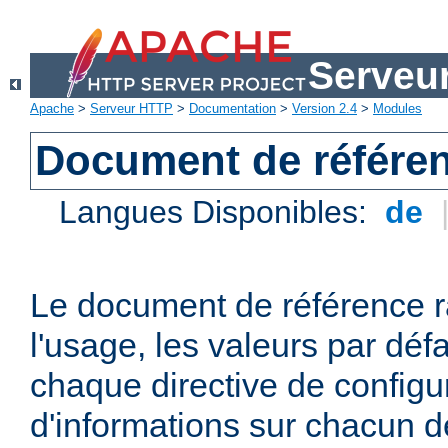
Serveu
Apache
>
Serveur HTTP
>
Documentation
>
Version 2.4
>
Modules
Document de référen
Langues Disponibles:
de
Le document de référence r
l'usage, les valeurs par défa
chaque directive de configu
d'informations sur chacun d