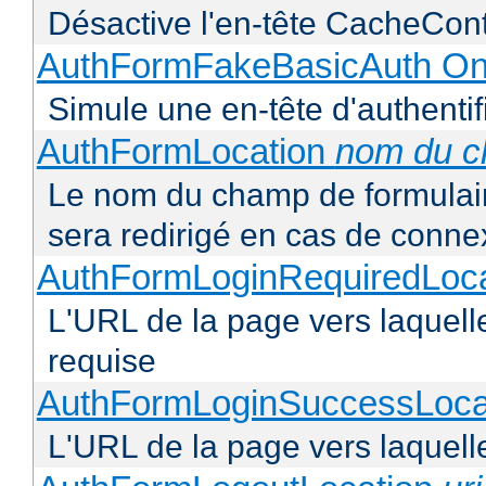
Désactive l'en-tête CacheCont
AuthFormFakeBasicAuth On
Simule une en-tête d'authentif
AuthFormLocation
nom du 
Le nom du champ de formulaire 
sera redirigé en cas de conne
AuthFormLoginRequiredLoc
L'URL de la page vers laquelle 
requise
AuthFormLoginSuccessLoca
L'URL de la page vers laquelle