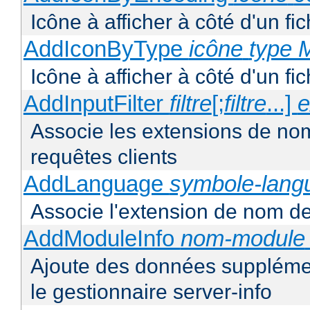
Icône à afficher à côté d'un f
AddIconByType
icône
type 
Icône à afficher à côté d'un f
AddInputFilter
filtre
[;
filtre
...]
e
Associe les extensions de noms 
requêtes clients
AddLanguage
symbole-lang
Associe l'extension de nom de 
AddModuleInfo
nom-module
Ajoute des données supplémen
le gestionnaire server-info