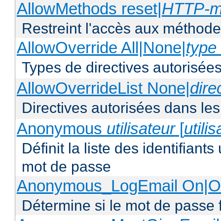
AllowMethods reset|
HTTP-m
Restreint l'accès aux méthod
AllowOverride All|None|
type 
Types de directives autorisées
AllowOverrideList None|
dire
Directives autorisées dans les
Anonymous
utilisateur
[
utili
Définit la liste des identifiant
mot de passe
Anonymous_LogEmail On|Of
Détermine si le mot de passe f