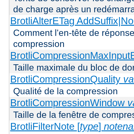
de charge après un redémarra
BrotliAlterETag AddSuffix
Comment l'en-tête de réponse 
compression
BrotliCompressionMaxInput
Taille maximale du bloc de d
BrotliCompressionQuality
va
Qualité de la compression
BrotliCompressionWindow
v
Taille de la fenêtre de compres
BrotliFilterNote [
type
]
noten