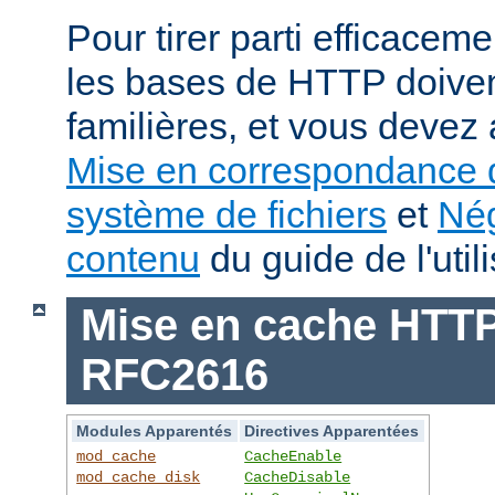
Pour tirer parti efficace
les bases de HTTP doiven
familières, et vous devez 
Mise en correspondance 
système de fichiers
et
Nég
contenu
du guide de l'utili
Mise en cache HTTP 
RFC2616
Modules Apparentés
Directives Apparentées
mod_cache
CacheEnable
mod_cache_disk
CacheDisable