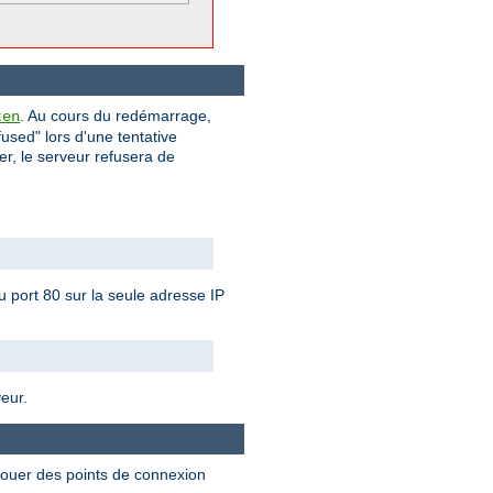
. Au cours du redémarrage,
ten
used" lors d'une tentative
ier, le serveur refusera de
u port 80 sur la seule adresse IP
veur.
llouer des points de connexion