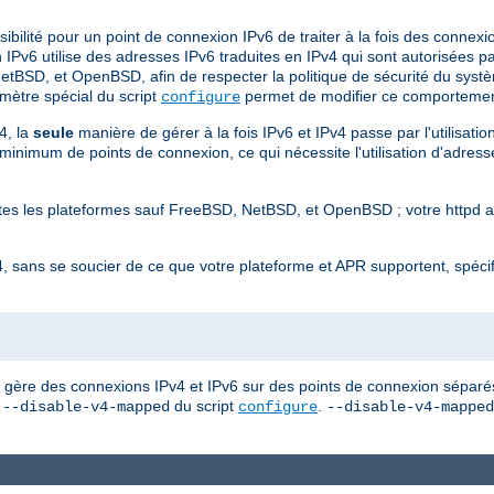
ibilité pour un point de connexion IPv6 de traiter à la fois des connex
Pv6 utilise des adresses IPv6 traduites en IPv4 qui sont autorisées pa
etBSD, et OpenBSD, afin de respecter la politique de sécurité du systè
mètre spécial du script
permet de modifier ce comportemen
configure
4, la
seule
manière de gérer à la fois IPv6 et IPv4 passe par l'utilisatio
nimum de points de connexion, ce qui nécessite l'utilisation d'adresses
outes les plateformes sauf FreeBSD, NetBSD, et OpenBSD ; votre httpd 
, sans se soucier de ce que votre plateforme et APR supportent, spéci
d gère des connexions IPv4 et IPv6 sur des points de connexion séparés 
n
du script
.
--disable-v4-mapped
configure
--disable-v4-mapped