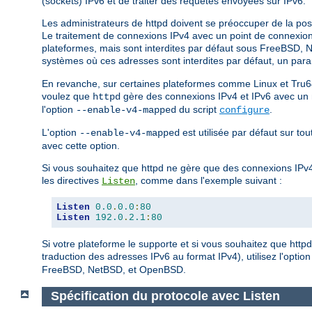
(sockets) IPv6 et de traiter des requêtes envoyées sur IPv6.
Les administrateurs de httpd doivent se préoccuper de la poss
Le traitement de connexions IPv4 avec un point de connexion I
plateformes, mais sont interdites par défaut sous FreeBSD, N
systèmes où ces adresses sont interdites par défaut, un para
En revanche, sur certaines plateformes comme Linux et Tru6
voulez que
gère des connexions IPv4 et IPv6 avec un mi
httpd
l'option
du script
.
--enable-v4-mapped
configure
L'option
est utilisée par défaut sur t
--enable-v4-mapped
avec cette option.
Si vous souhaitez que httpd ne gère que des connexions IPv4
les directives
, comme dans l'exemple suivant :
Listen
Listen
0.0
.
0.0
:
80
Listen
192.0
.
2.1
:
80
Si votre plateforme le supporte et si vous souhaitez que http
traduction des adresses IPv6 au format IPv4), utilisez l'optio
FreeBSD, NetBSD, et OpenBSD.
Spécification du protocole avec Listen