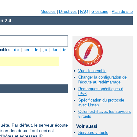
Modules
|
Directives
|
FAQ
|
Glossaire
|
Plan du site
n 2.4
nibles:
de
|
en
|
fr
|
ja
|
ko
|
tr
Vue d'ensemble
Changer la configuration de
l'écoute au redémarrage
Remarques spécifiques à
IPv6
Spécification du protocole
avec Listen
Qu'en est-il avec les serveurs
virtuels
quête. Par défaut, le serveur écoute
Voir aussi
ison des deux. Tout ceci est
Serveurs virtuels
d'hôtes et adresses IP.