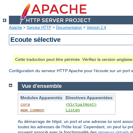
Apache
>
Serveur HTTP
>
Documentation
>
Version 2.4
Ecoute sélective
Cette traduction peut être périmée. Vérifiez la version anglai
Configuration du serveur HTTP Apache pour l'écoute sur un port e
Vue d'ensemble
Modules Apparentés
Directives Apparentées
core
<VirtualHost>
mpm_common
Listen
Au démarrage de httpd, un port et une adresse lui sont associé
toutes les adresses de l'hôte local. Cependant, on peut lui p
souvent associé avec la fonctionnalité des
serveurs virtuels
qu