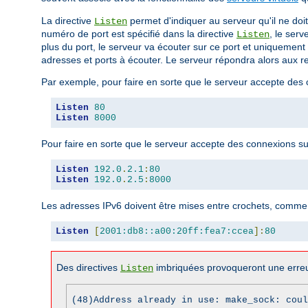
La directive
permet d'indiquer au serveur qu'il ne doi
Listen
numéro de port est spécifié dans la directive
, le serv
Listen
plus du port, le serveur va écouter sur ce port et uniquement 
adresses et ports à écouter. Le serveur répondra alors aux re
Par exemple, pour faire en sorte que le serveur accepte des co
Listen
80
Listen
8000
Pour faire en sorte que le serveur accepte des connexions sur 
Listen
192.0
.
2.1
:
80
Listen
192.0
.
2.5
:
8000
Les adresses IPv6 doivent être mises entre crochets, comme 
Listen
[
2001:db8::a00:20ff:fea7:ccea
]:
80
Des directives
imbriquées provoqueront une erreu
Listen
(48)Address already in use: make_sock: coul