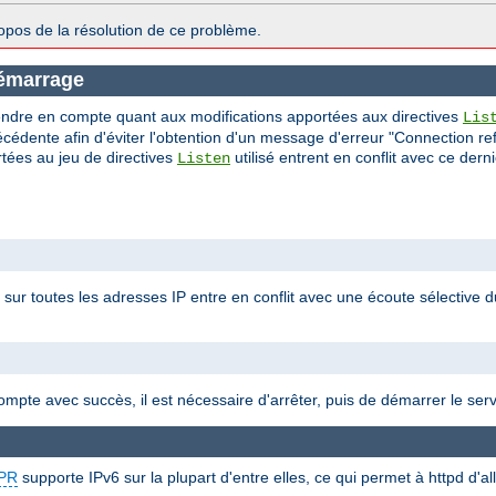
opos de la résolution de ce problème.
démarrage
endre en compte quant aux modifications apportées aux directives
Lis
récédente afin d'éviter l'obtention d'un message d'erreur "Connection ref
rtées au jeu de directives
utilisé entrent en conflit avec ce dern
Listen
0 sur toutes les adresses IP entre en conflit avec une écoute sélective d
compte avec succès, il est nécessaire d'arrêter, puis de démarrer le ser
PR
supporte IPv6 sur la plupart d'entre elles, ce qui permet à httpd d'a