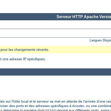
Serveur HTTP Apache Versio
Langues Dispo
se pour les changements récents.
t une adresse IP spécifiques.
s sur l'hôte local et le serveur se met en attente de l'arrivée d'une re
réciser des ports et des adresses spécifiques à écouter, ou une combina
i détermine la manière dont
répond aux différents ports, noms 
httpd